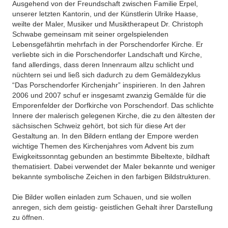
Ausgehend von der Freundschaft zwischen Familie Erpel,
unserer letzten Kantorin, und der Künstlerin Ulrike Haase,
weilte der Maler, Musiker und Musiktherapeut Dr. Christoph
Schwabe gemeinsam mit seiner orgelspielenden
Lebensgefährtin mehrfach in der Porschendorfer Kirche. Er
verliebte sich in die Porschendorfer Landschaft und Kirche,
fand allerdings, dass deren Innenraum allzu schlicht und
nüchtern sei und ließ sich dadurch zu dem Gemäldezyklus
“Das Porschendorfer Kirchenjahr” inspirieren. In den Jahren
2006 und 2007 schuf er insgesamt zwanzig Gemälde für die
Emporenfelder der Dorfkirche von Porschendorf. Das schlichte
Innere der malerisch gelegenen Kirche, die zu den ältesten der
sächsischen Schweiz gehört, bot sich für diese Art der
Gestaltung an. In den Bildern entlang der Empore werden
wichtige Themen des Kirchenjahres vom Advent bis zum
Ewigkeitssonntag gebunden an bestimmte Bibeltexte, bildhaft
thematisiert. Dabei verwendet der Maler bekannte und weniger
bekannte symbolische Zeichen in den farbigen Bildstrukturen.
Die Bilder wollen einladen zum Schauen, und sie wollen
anregen, sich dem geistig- geistlichen Gehalt ihrer Darstellung
zu öffnen.