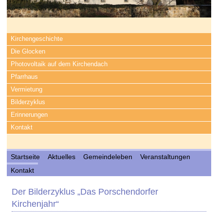
Kirchengeschichte
Die Glocken
Photovoltaik auf dem Kirchendach
Pfarrhaus
Vermietung
Bilderzyklus
Erinnerungen
Kontakt
Startseite
Aktuelles
Gemeindeleben
Veranstaltungen
Kontakt
Der Bilderzyklus „Das Porschendorfer
Kirchenjahr“